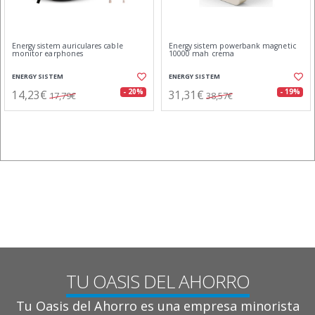
Energy sistem auriculares cable
Energy sistem powerbank magnetic
monitor earphones
10000 mah crema
ENERGY SISTEM
ENERGY SISTEM
14,23€
31,31€
- 20%
- 19%
17,79€
38,57€
TU OASIS DEL AHORRO
Tu Oasis del Ahorro es una empresa minorista