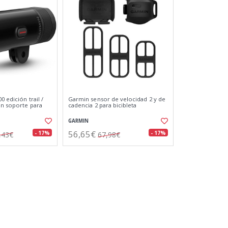
0 edición trail /
Garmin sensor de velocidad 2 y de
on soporte para
cadencia 2 para bicibleta
GARMIN
56,65€
- 17%
- 17%
,43€
67,98€