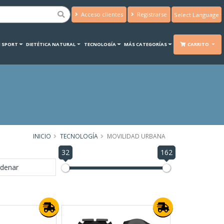
Acceso clientes
Registrarse
Powered by
Translate
 SPORT
DIETÉTICA NATURAL
TECNOLOGÍA
MÁS CATEGORÍAS
CARRITO
INICIO
TECNOLOGÍA
MOVILIDAD URBANA
32
162
denar