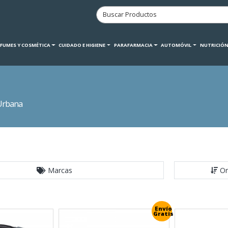
RFUMES Y COSMÉTICA
CUIDADO E HIGIENE
PARAFARMACIA
AUTOMÓVIL
NUTRICIÓN
Urbana
Marcas
Or
Envío
Gratis