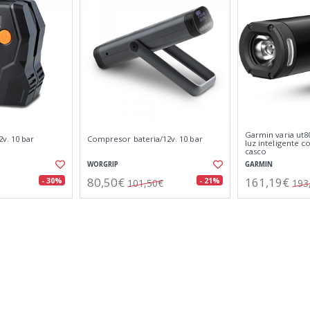
Garmin varia ut80
v. 10 bar
Compresor bateria/12v. 10 bar
luz inteligente c
casco
WORGRIP
GARMIN
80,50€
161,19€
- 30%
- 21%
101,50€
193