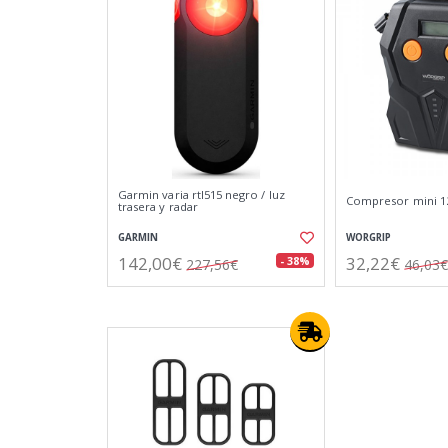
Garmin varia rtl515 negro / luz
Compresor mini 12
trasera y radar
GARMIN
WORGRIP
142,00€
32,22€
- 38%
227,56€
46,03€