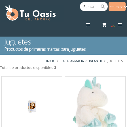
Powered
by
Tra
Juguetes
Productos de primeras marcas para Juguetes
INICIO
PARAFARMACIA
INFANTIL
JUGUETES
Total de productos disponibles
3