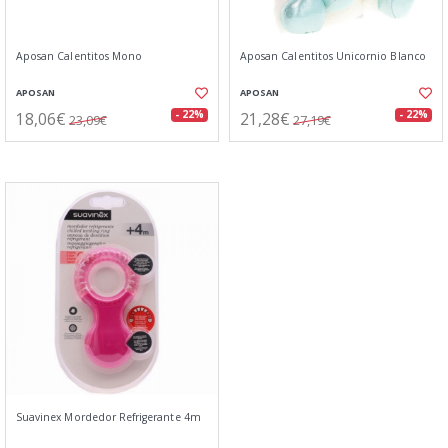
Aposan Calentitos Mono
Aposan Calentitos Unicornio Blanco
APOSAN
APOSAN
18,06€
21,28€
- 22%
- 22%
23,09€
27,19€
Suavinex Mordedor Refrigerante 4m