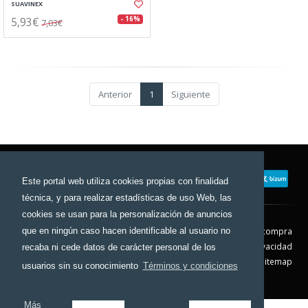
SUAVINEX
5,93€
- 16%
7,03€
Anterior
1
Siguiente
Este portal web utiliza cookies propias con finalidad
técnica, y para realizar estadísticas de uso Web, las
cookies se usan para la personalización de anuncios
que en ningún caso hacen identificable al usuario no
Contacto
Aviso Legal
Condiciones de compra
Política de envíos
Política de devolución
Política de Privacidad
recaba ni cede datos de carácter personal de los
Política de Cookies
Sitemap
usuarios sin su conocimiento
Términos y condiciones
© 2026 - Todos los derechos reservados.
Más