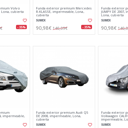
remium Volvo
Funda exterior premium Mercedes
Funda exterior 
 Lona, cubierta
R-KLASSE, impermeable, Lona,
JUMPY DE 2007, 
cubierta
Lona, cubierta
SUMEX
SUMEX
90,98€
90,98€
- 35%
- 35%
4€
140,09€
140,
remium
Funda exterior premium Audi Q5
Funda exterior 
, impermeable,
DE 2008, impermeable, Lona,
Volkwagen CALIF
cubierta
impermeable, Lo
SUMEX
SUMEX