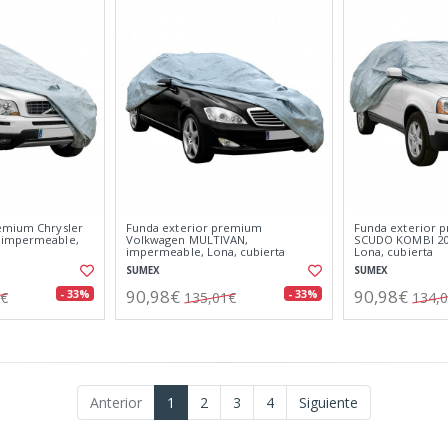
emium Chrysler
Funda exterior premium
Funda exterior p
 impermeable,
Volkwagen MULTIVAN,
SCUDO KOMBI 20
impermeable, Lona, cubierta
Lona, cubierta
SUMEX
SUMEX
90,98€
90,98€
- 33%
- 33%
3€
135,01€
134,
Anterior
1
2
3
4
Siguiente