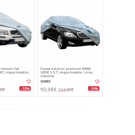
remium Fiat
Funda exterior premium BMW
07, impermeable,
SERIE 5 GT, impermeable, Lona,
cubierta
SUMEX
90,98€
- 32%
- 32%
00€
134,00€