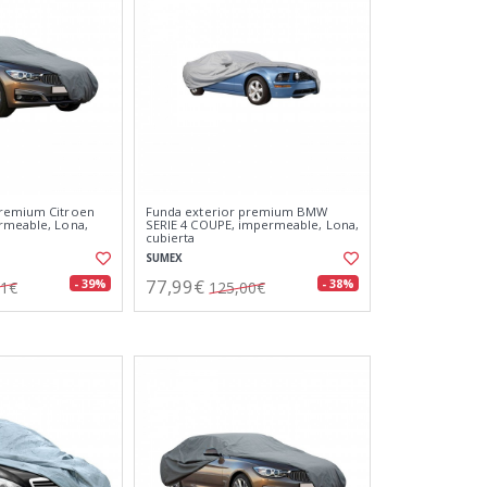
premium Citroen
Funda exterior premium BMW
rmeable, Lona,
SERIE 4 COUPE, impermeable, Lona,
cubierta
SUMEX
77,99€
- 39%
- 38%
01€
125,00€