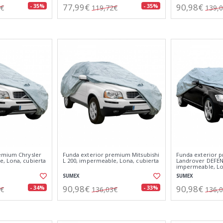
77,99€
90,98€
- 35%
- 35%
2€
119,72€
139,
emium Chrysler
Funda exterior premium Mitsubishi
Funda exterior 
, Lona, cubierta
L 200, impermeable, Lona, cubierta
Landrover DEFE
impermeable, Lo
SUMEX
SUMEX
90,98€
90,98€
- 34%
- 33%
6€
136,03€
136,