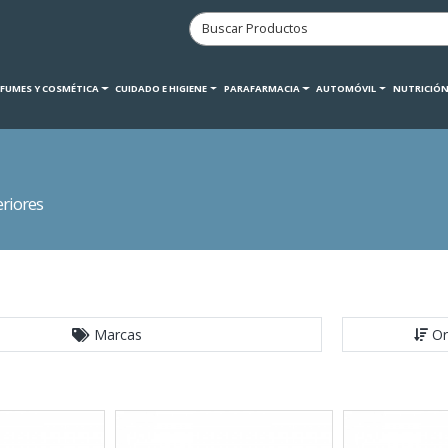
RFUMES Y COSMÉTICA
CUIDADO E HIGIENE
PARAFARMACIA
AUTOMÓVIL
NUTRICIÓN
riores
Marcas
Or