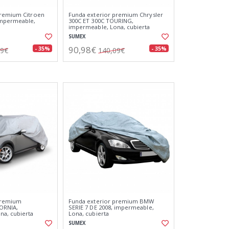
premium Citroen
Funda exterior premium Chrysler
impermeable,
300C ET 300C TOURING,
impermeable, Lona, cubierta
SUMEX
90,98€
- 35%
- 35%
09€
140,09€
premium
Funda exterior premium BMW
ORNIA,
SERIE 7 DE 2008, impermeable,
na, cubierta
Lona, cubierta
SUMEX