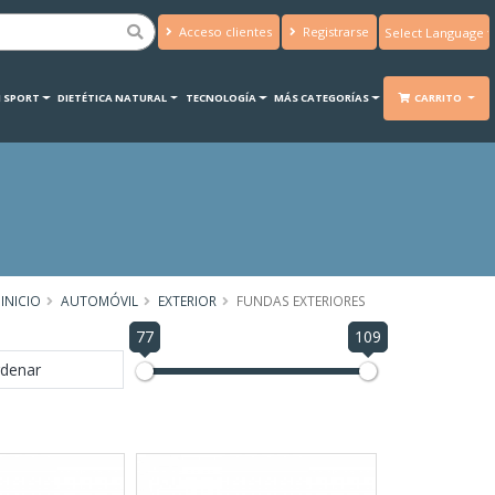
Acceso clientes
Registrarse
Powered by
Translate
 SPORT
DIETÉTICA NATURAL
TECNOLOGÍA
MÁS CATEGORÍAS
CARRITO
INICIO
AUTOMÓVIL
EXTERIOR
FUNDAS EXTERIORES
77
109
denar