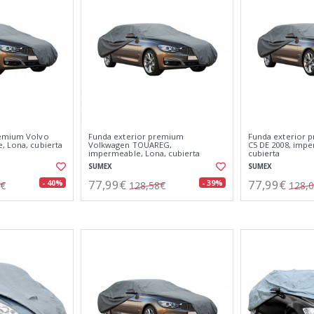
remium Volvo
Funda exterior premium
Funda exterior 
, Lona, cubierta
Volkwagen TOUAREG,
C5 DE 2008, impe
impermeable, Lona, cubierta
cubierta
SUMEX
SUMEX
77,99€
77,99€
- 40%
- 39%
3€
128,58€
128,