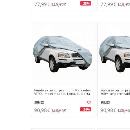
77,99€
77,99€
- 35%
119,72€
119,7
Funda exterior premium Mercedes
Funda exterior pr
VITO, impermeable, Lona, cubierta
300M, impermeable
SUMEX
SUMEX
90,98€
90,98€
- 34%
138,06€
138,0