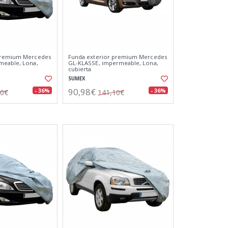
premium Mercedes
Funda exterior premium Mercedes
meable, Lona,
GL-KLASSE, impermeable, Lona,
cubierta
SUMEX
90,98€
- 36%
- 36%
10€
141,10€