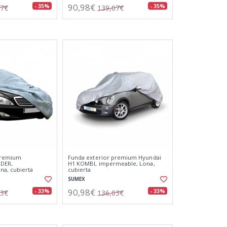
90,98€
- 35%
- 35%
07€
139,07€
premium
Funda exterior premium Hyundai
NDER,
H1 KOMBI, impermeable, Lona,
na, cubierta
cubierta
SUMEX
90,98€
- 33%
- 33%
03€
136,03€