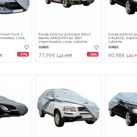
emium Ford C-
Funda exterior premium Aston
Funda exterior 
rmeable, Lona,
Martin VANQUISH de 2007,
S-KLASSE, imper
impermeable, Lona, cubierta
cubierta
SUMEX
SUMEX
77,99€
90,98€
- 37%
- 36%
1€
121,56€
141,