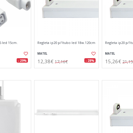
5 led 15cm.
Regleta ip20 p/1tubo led 18w.120cm
Regleta ip20 p/1
MATEL
MATEL
12,38€
15,26€
- 29%
- 28%
17,16€
21,1