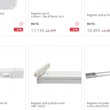
 led
Regleta led t5
Regleta ip20 p/1
c/interr.10w.873mm.3cct
MATEL
MATEL
17,13€
10,49€
- 27%
- 27%
23,49€
14,3
ado t8
Regleta ip20 p/2tubos led
Regleta led plata
18w.120cm
c/sens.60x5,5cm.