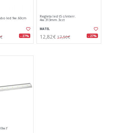
Regleta led t5 c/interr.
tubo led 9w.60cm
4w.313mm.3cct
MATEL
12,82€
- 27%
- 27%
8€
17,50€
10w.f