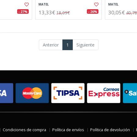
MATEL
MATEL
13,33€
30,05€
- 27%
- 26%
18,09€
40,7
Anterior
1
Siguiente
Condiciones de compra
Política de envíos
Política de devolución