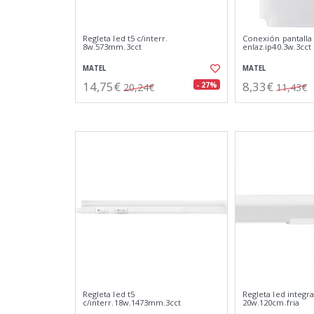
Regleta led t5 c/interr.
Conexión pantalla
8w.573mm.3cct
enlaz.ip40.3w.3cct
MATEL
MATEL
14,75€
8,33€
- 27%
20,24€
11,43€
Regleta led t5
Regleta led integr
c/interr.18w.1473mm.3cct
20w.120cm.fria