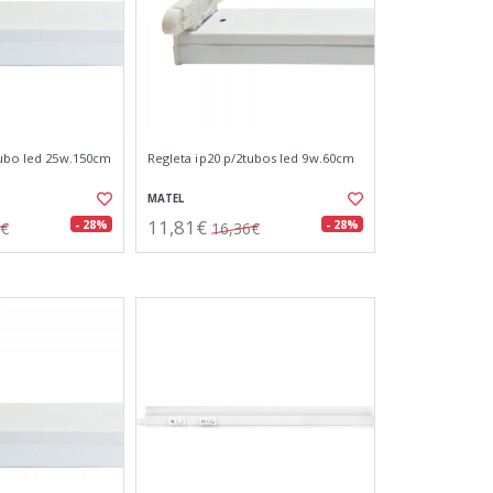
tubo led 25w.150cm
Regleta ip20 p/2tubos led 9w.60cm
MATEL
11,81€
- 28%
- 28%
5€
16,36€