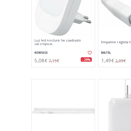
Luz led noctura 1w cuadrado
Empalme regleta t
cal.crepusc.
KORPASS
MATEL
5,08€
1,49€
- 29%
7,15€
2,09€