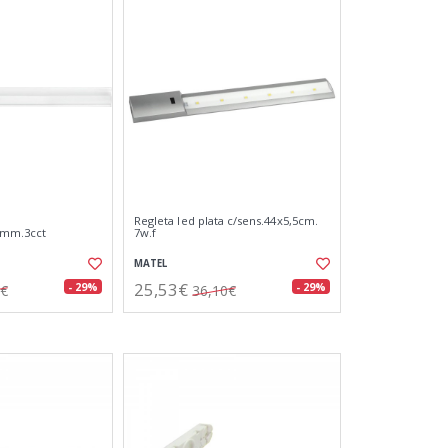
Regleta led plata c/sens.44x5,5cm.
3mm.3cct
7w.f
MATEL
25,53€
- 29%
- 29%
7€
36,10€