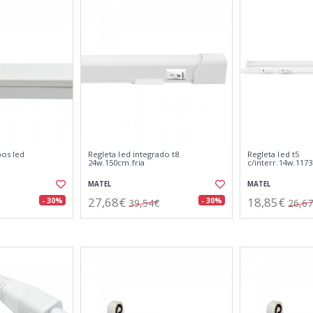
bos led
Regleta led integrado t8
Regleta led t5
24w.150cm.fria
c/interr.14w.117
MATEL
MATEL
27,68€
18,85€
- 30%
- 30%
39,54€
26,6