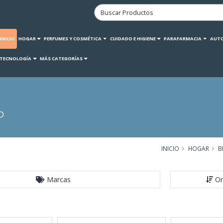
INICIO
HOGAR
PERFUMES Y COSMÉTICA
CUIDADO E HIGIENE
PARAFARMACIA
AUT
TECNOLOGÍA
MÁS CATEGORÍAS
D
INICIO
HOGAR
B
Marcas
Or