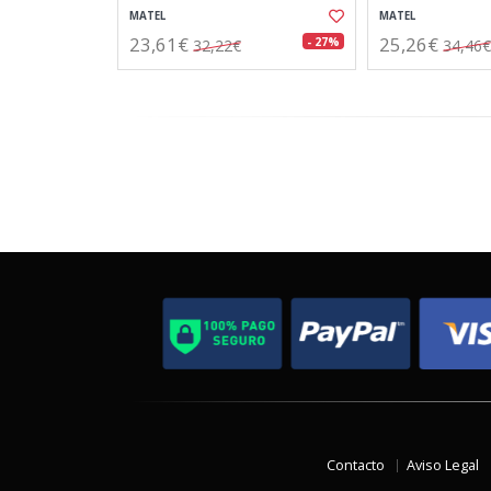
MATEL
MATEL
23,61€
25,26€
- 27%
32,22€
34,46€
Contacto
Aviso Legal