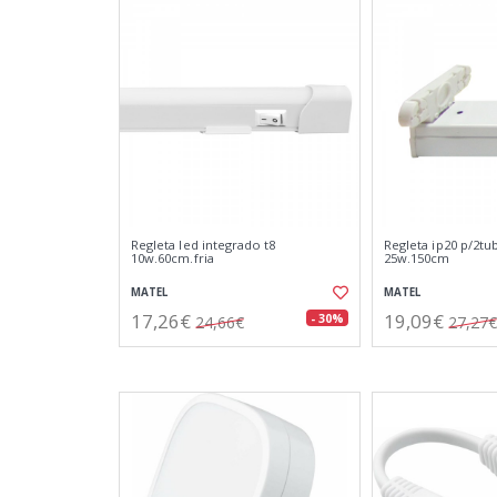
Regleta led integrado t8
Regleta ip20 p/2tu
10w.60cm.fria
25w.150cm
MATEL
MATEL
17,26€
19,09€
- 30%
24,66€
27,27€