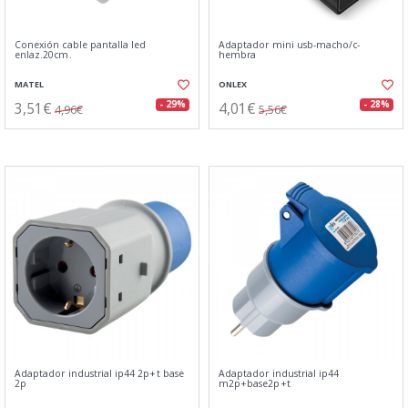
Conexión cable pantalla led
Adaptador mini usb-macho/c-
enlaz.20cm.
hembra
MATEL
ONLEX
3,51€
4,01€
- 29%
- 28%
4,96€
5,56€
Adaptador industrial ip44 2p+t base
Adaptador industrial ip44
2p
m2p+base2p+t