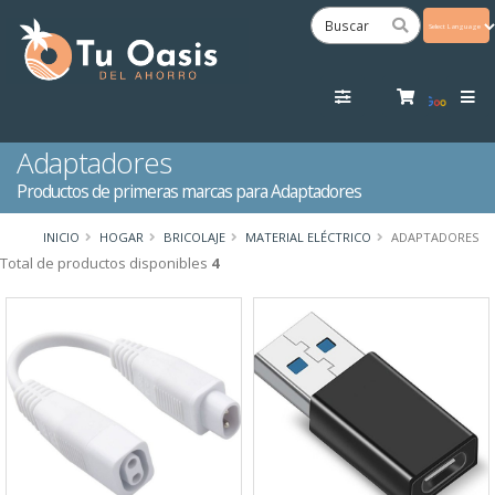
Powered
by
Tra
Adaptadores
Productos de primeras marcas para Adaptadores
INICIO
HOGAR
BRICOLAJE
MATERIAL ELÉCTRICO
ADAPTADORES
Total de productos disponibles
4