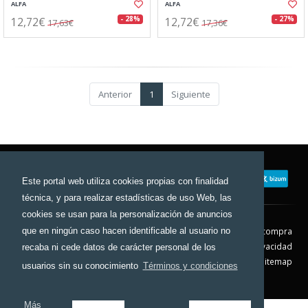
ALFA
ALFA
12,72€
12,72€
- 28%
- 27%
17,63€
17,36€
Anterior
1
Siguiente
Este portal web utiliza cookies propias con finalidad
técnica, y para realizar estadísticas de uso Web, las
cookies se usan para la personalización de anuncios
que en ningún caso hacen identificable al usuario no
Contacto
Aviso Legal
Condiciones de compra
Política de envíos
Política de devolución
Política de Privacidad
recaba ni cede datos de carácter personal de los
Política de Cookies
Sitemap
usuarios sin su conocimiento
Términos y condiciones
© 2026 - Todos los derechos reservados.
Más