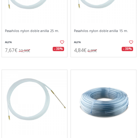
Pasahilos nylon doble anilla 25 m.
Pasahilos nylon doble anilla 15 m.
ALFA
ALFA
7,67€
4,84€
- 30%
- 30%
10,96€
6,89€