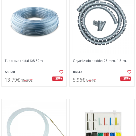
Tubo pvc cristal 6x8 50m
Organizador cables 25 mm. 1,8 m.
AKHUO
ONLEX
13,79€
5,96€
- 29%
- 28%
19,30€
8,31€