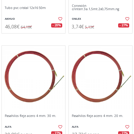
Conexión
Tubo pvc cristal 12x16 50m
c/interr.3a.1,5mt.2x0,75mm.ng
AKHUO
ONLEX
46,08€
3,74€
- 28%
- 27%
64,18€
5,13€
Pasahilos fleje acero 4 mm. 30 m.
Pasahilos fleje acero 4 mm. 20 m.
ALFA
ALFA
- 27%
- 27%