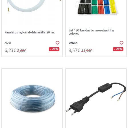
Set 120 fundas termoretractiles
Pasahilos nylon doble anilla 20 m.
colores
ALFA
ONLEX
6,23€
8,57€
- 28%
- 28%
8,68€
11,94€