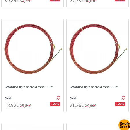
39,89€
27,73€
54,71€
38,03€
Pasahilos fleje acero 4 mm. 10 m.
Pasahilos fleje acero 4 mm. 15 m.
ALFA
ALFA
18,92€
21,26€
- 27%
- 27%
25,81€
29,00€
Envío
Grati