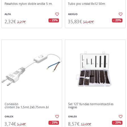
Pasahilos nylon doble anilla 5 m.
Tubo pvc cristal 8x12 50m
ALFA
AKHUO
2,32€
35,83€
- 29%
- 29%
3,27€
50,42€
Conexión
Set 127 fundas termoretractiles
c/interr.3a.1,5mt.2x0,75mm.bl
negras
ONLEX
ONLEX
3,74€
8,57€
- 29%
- 29%
5,24€
12,00€