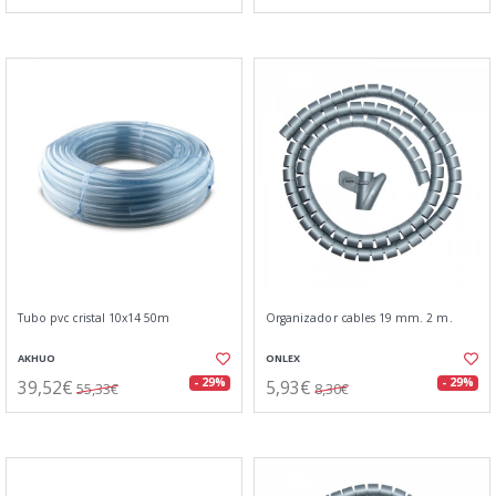
Tubo pvc cristal 10x14 50m
Organizador cables 19 mm. 2 m.
AKHUO
ONLEX
39,52€
5,93€
- 29%
- 29%
55,33€
8,30€