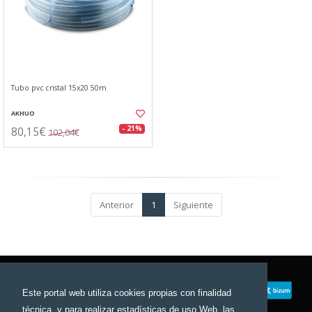
Tubo pvc cristal 15x20 50m
AKHUO
80,15€
- 21%
102,04€
Anterior
1
Siguiente
Este portal web utiliza cookies propias con finalidad
técnica, y para realizar estadísticas de uso Web, las