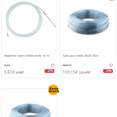
Pasahilos nylon doble anilla 10 m.
Tubo pvc cristal 20x25 50m
ALFA
AKHUO
3,61€
100,15€
- 27%
- 24%
4,92€
131,65€
Envío
Gratis