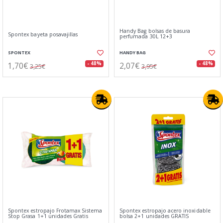
Handy Bag bolsas de basura
Spontex bayeta posavajillas
perfumada 30L 12+3
SPONTEX
HANDY BAG
1,70€
2,07€
- 48%
- 48%
3,25€
3,95€
Spontex estropajo Frotamax Sistema
Spontex estropajo acero inoxidable
Stop Grasa 1+1 unidades Gratis
bolsa 2+1 unidades GRATIS