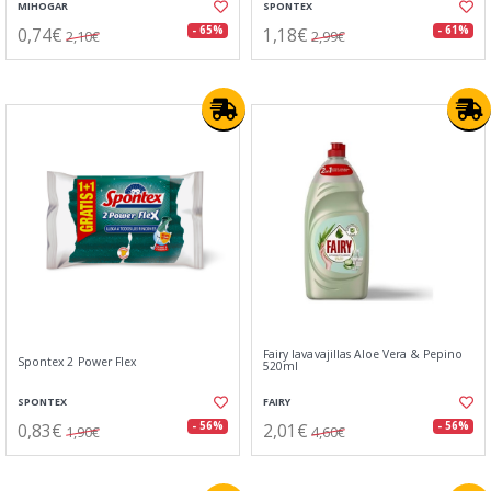
MIHOGAR
SPONTEX
0,74€
1,18€
- 65%
- 61%
2,10€
2,99€
Fairy lavavajillas Aloe Vera & Pepino
Spontex 2 Power Flex
520ml
SPONTEX
FAIRY
0,83€
2,01€
- 56%
- 56%
1,90€
4,60€