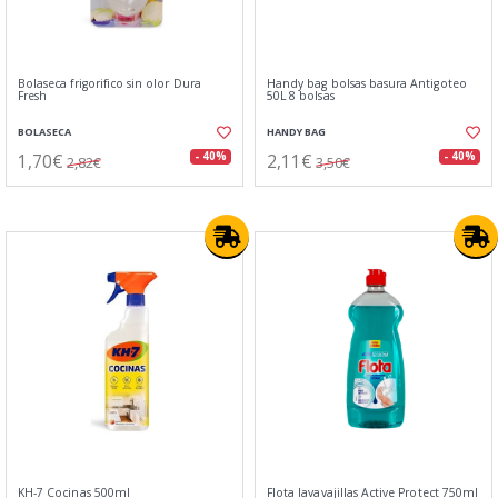
Bolaseca frigorifico sin olor Dura
Handy bag bolsas basura Antigoteo
Fresh
50L 8 bolsas
BOLASECA
HANDY BAG
1,70€
2,11€
- 40%
- 40%
2,82€
3,50€
KH-7 Cocinas 500ml
Flota lavavajillas Active Protect 750ml