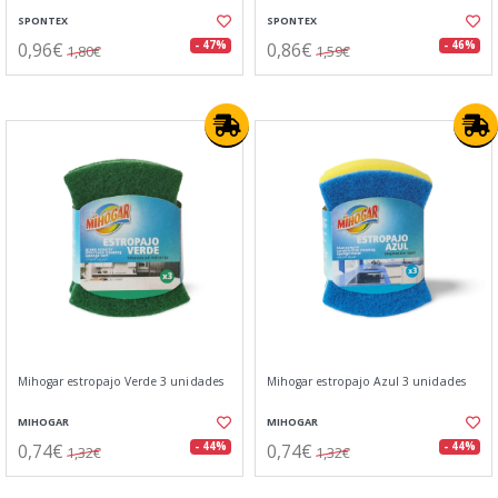
SPONTEX
SPONTEX
0,96€
0,86€
- 47%
- 46%
1,80€
1,59€
Mihogar estropajo Verde 3 unidades
Mihogar estropajo Azul 3 unidades
MIHOGAR
MIHOGAR
0,74€
0,74€
- 44%
- 44%
1,32€
1,32€