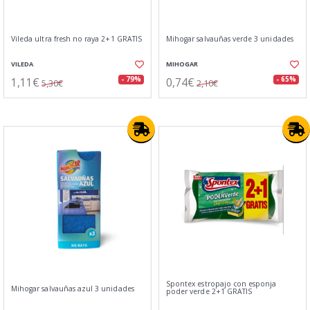
Vileda ultra fresh no raya 2+1 GRATIS
Mihogar salvauñas verde 3 unidades
VILEDA
MIHOGAR
1,11€
0,74€
- 79%
- 65%
5,30€
2,10€
Spontex estropajo con esponja
Mihogar salvauñas azul 3 unidades
poder verde 2+1 GRATIS