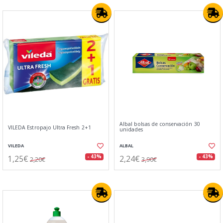
Albal bolsas de conservación 30
VILEDA Estropajo Ultra Fresh 2+1
unidades
VILEDA
ALBAL
1,25€
2,24€
- 43%
- 43%
2,20€
3,90€