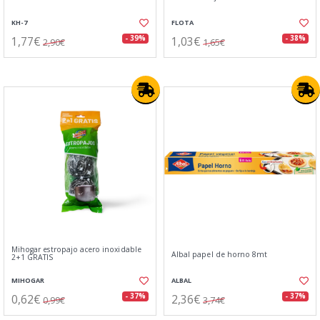
KH-7
FLOTA
1,77€
1,03€
- 39%
- 38%
2,90€
1,65€
Mihogar estropajo acero inoxidable
Albal papel de horno 8mt
2+1 GRATIS
MIHOGAR
ALBAL
0,62€
2,36€
- 37%
- 37%
0,99€
3,74€