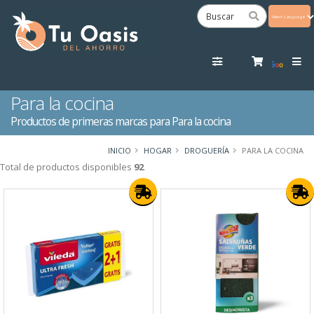
Powered
by
Tra
Para la cocina
Productos de primeras marcas para Para la cocina
INICIO
HOGAR
DROGUERÍA
PARA LA COCINA
Total de productos disponibles
92