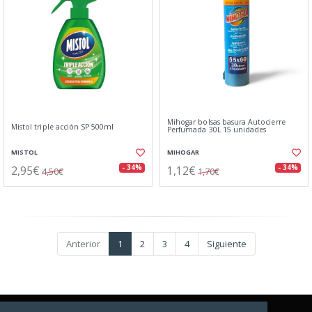
Mihogar bolsas basura Autocierre
Mistol triple acción SP 500ml
Perfumada 30L 15 unidades
MISTOL
MIHOGAR
2,95€
1,12€
- 34%
- 34%
4,50€
1,70€
Anterior
1
2
3
4
Siguiente