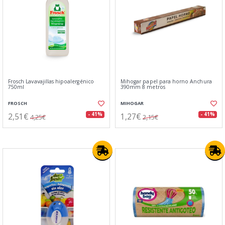
Frosch Lavavajillas hipoalergénico
Mihogar papel para horno Anchura
750ml
390mm 8 metros
FROSCH
MIHOGAR
2,51€
1,27€
- 41%
- 41%
4,25€
2,15€