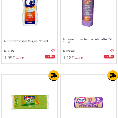
Mihogar bolsas basura cubo alto 35L
Mistol lavavajillas Original 900ml
15ud
MISTOL
MIHOGAR
1,99€
1,18€
- 49%
- 49%
3,88€
2,30€