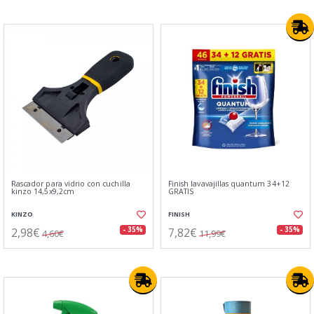
Rascador para vidrio con cuchilla
Finish lavavajillas quantum 34+12
kinzo 14,5x9,2cm
GRATIS
KINZO
FINISH
2,98€
7,82€
- 35%
- 35%
4,60€
11,99€