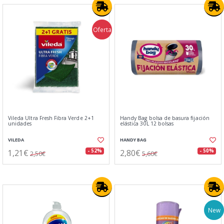
Oferta
Vileda Ultra Fresh Fibra Verde 2+1
Handy Bag bolsa de basura fijación
unidades
elástica 30L 12 bolsas
VILEDA
HANDY BAG
1,21€
2,80€
- 52%
- 50%
2,50€
5,60€
New