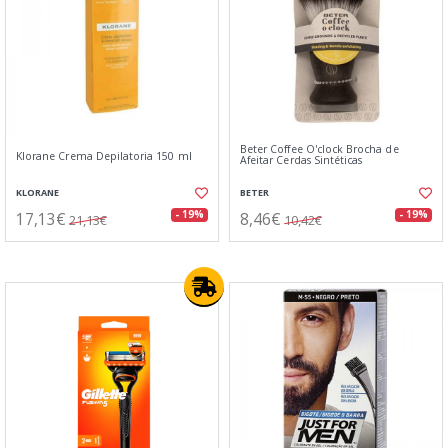
Beter Coffee O'clock Brocha de
Klorane Crema Depilatoria 150 ml
Afeitar Cerdas Sintéticas
KLORANE
BETER
17,13€
8,46€
- 19%
- 19%
21,13€
10,42€