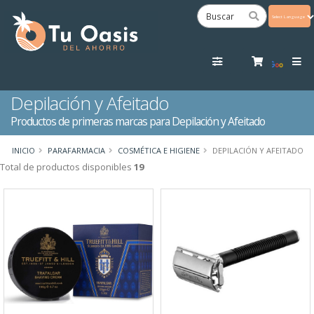
Powered
by
Tra
Depilación y Afeitado
Productos de primeras marcas para Depilación y Afeitado
INICIO
PARAFARMACIA
COSMÉTICA E HIGIENE
DEPILACIÓN Y AFEITADO
Total de productos disponibles
19