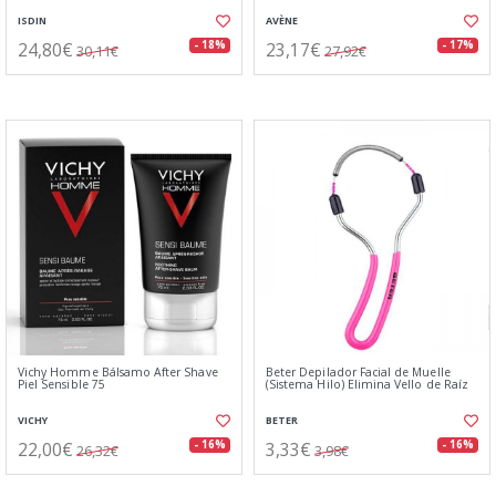
ISDIN
AVÈNE
24,80€
23,17€
- 18%
- 17%
30,11€
27,92€
Vichy Homme Bálsamo After Shave
Beter Depilador Facial de Muelle
Piel Sensible 75
(Sistema Hilo) Elimina Vello de Raíz
VICHY
BETER
22,00€
3,33€
- 16%
- 16%
26,32€
3,98€