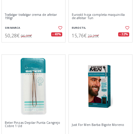
Trafalgar trafalgar crema de afeitar
Eurostil hoja completa maquinilla
190gr
de afeitar 1un
SIN MARCA
EUROSTIL
50,28€
15,76€
- 48%
- 32%
96,00€
23,20€
Beter Pinzas Depilar Punta Cangrejo
Just For Men Barba Bigote Moreno
Cobre 1 Ud