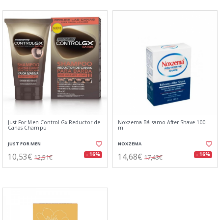
Just For Men Control Gx Reductor de
Noxzema Bálsamo After Shave 100
Canas Champú
ml
JUST FOR MEN
NOXZEMA
10,53€
14,68€
- 16%
- 16%
12,51€
17,43€