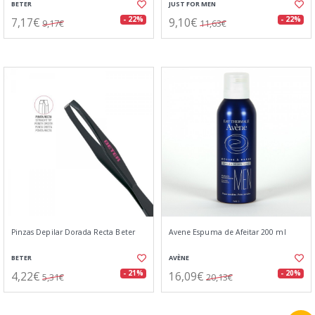
BETER
JUST FOR MEN
7,17€
9,10€
- 22%
- 22%
9,17€
11,63€
Pinzas Depilar Dorada Recta Beter
Avene Espuma de Afeitar 200 ml
BETER
AVÈNE
4,22€
16,09€
- 21%
- 20%
5,31€
20,13€