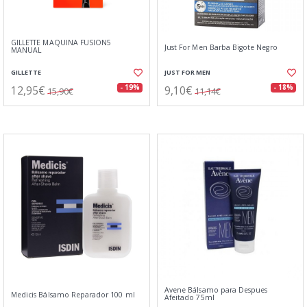
GILLETTE MAQUINA FUSION5
Just For Men Barba Bigote Negro
MANUAL
GILLETTE
JUST FOR MEN
12,95€
9,10€
- 19%
- 18%
15,90€
11,14€
Avene Bálsamo para Despues
Medicis Bálsamo Reparador 100 ml
Afeitado 75ml