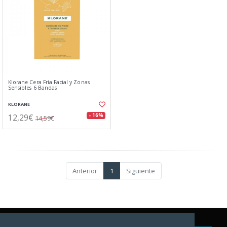
Klorane Cera Fría Facial y Zonas
Sensibles 6 Bandas
KLORANE
12,29€
- 16%
14,59€
Anterior
1
Siguiente