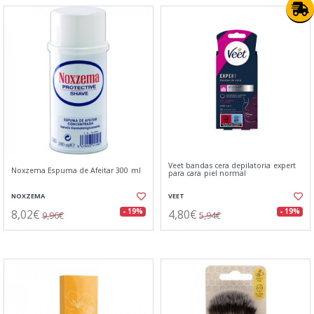
Veet bandas cera depilatoria expert
Noxzema Espuma de Afeitar 300 ml
para cara piel normal
NOXZEMA
VEET
8,02€
4,80€
- 19%
- 19%
9,96€
5,94€